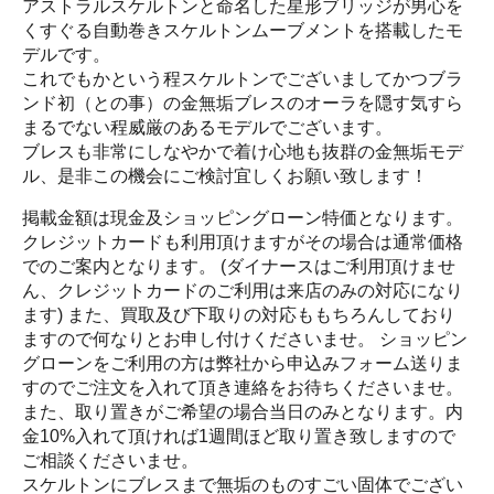
アストラルスケルトンと命名した星形ブリッジが男心を
くすぐる自動巻きスケルトンムーブメントを搭載したモ
デルです。
これでもかという程スケルトンでございましてかつブラ
ンド初（との事）の金無垢ブレスのオーラを隠す気すら
まるでない程威厳のあるモデルでございます。
ブレスも非常にしなやかで着け心地も抜群の金無垢モデ
ル、是非この機会にご検討宜しくお願い致します！
掲載金額は現金及ショッピングローン特価となります。
クレジットカードも利用頂けますがその場合は通常価格
でのご案内となります。 (ダイナースはご利用頂けませ
ん、クレジットカードのご利用は来店のみの対応になり
ます) また、買取及び下取りの対応ももちろんしており
ますので何なりとお申し付けくださいませ。 ショッピン
グローンをご利用の方は弊社から申込みフォーム送りま
すのでご注文を入れて頂き連絡をお待ちくださいませ。
また、取り置きがご希望の場合当日のみとなります。内
金10%入れて頂ければ1週間ほど取り置き致しますので
ご相談くださいませ。
スケルトンにブレスまで無垢のものすごい固体でござい