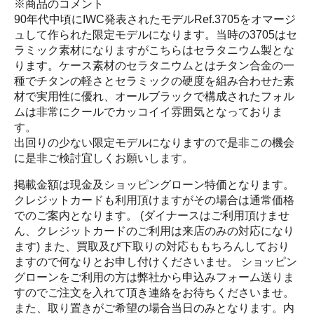
※商品のコメント
90年代中頃にIWC発表されたモデルRef.3705をオマージ
ュして作られた限定モデルになります。当時の3705はセ
ラミック素材になりますがこちらはセラタニウム製とな
ります。ケース素材のセラタニウムとはチタン合金の一
種でチタンの軽さとセラミックの硬度を組み合わせた素
材で実用性に優れ、オールブラックで構成されたフォル
ムは非常にクールでカッコイイ雰囲気となっておりま
す。
出回りの少ない限定モデルになりますので是非この機会
に是非ご検討宜しくお願いします。
掲載金額は現金及ショッピングローン特価となります。
クレジットカードも利用頂けますがその場合は通常価格
でのご案内となります。 (ダイナースはご利用頂けませ
ん、クレジットカードのご利用は来店のみの対応になり
ます) また、買取及び下取りの対応ももちろんしており
ますので何なりとお申し付けくださいませ。 ショッピン
グローンをご利用の方は弊社から申込みフォーム送りま
すのでご注文を入れて頂き連絡をお待ちくださいませ。
また、取り置きがご希望の場合当日のみとなります。内