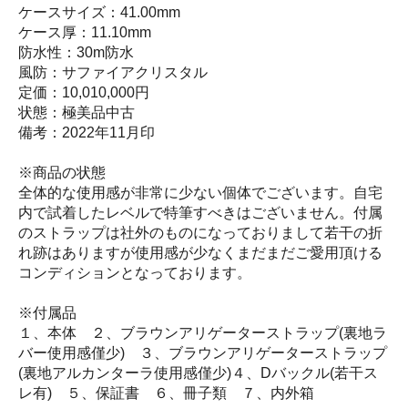
ケースサイズ：41.00mm
ケース厚：11.10mm
防水性：30m防水
風防：サファイアクリスタル
定価：10,010,000円
状態：極美品中古
備考：2022年11月印
※商品の状態
全体的な使用感が非常に少ない個体でございます。自宅
内で試着したレベルで特筆すべきはございません。付属
のストラップは社外のものになっておりまして若干の折
れ跡はありますが使用感が少なくまだまだご愛用頂ける
コンディションとなっております。
※付属品
１、本体 ２、ブラウンアリゲーターストラップ(裏地ラ
バー使用感僅少) ３、ブラウンアリゲーターストラップ
(裏地アルカンターラ使用感僅少)４、Dバックル(若干ス
レ有) ５、保証書 ６、冊子類 ７、内外箱