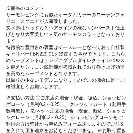
※商品のコメント
サーモンピンクにも似たオータムカラーのローランフェ
リエ、スクエアが入荷致しました。
文字盤はうっすらとヘアラインの様なサンバースト仕上
げとなり大変美しい人気のサーモンカラーとなっており
ます。
特徴的な蓋付きの裏蓋はシースルーとなっており自社製
キャリバーFBN229.01を鑑賞する事ができます。こちら
のムーブメントはテンプにダブルダイレクトインパルス
を備えたシリコン脱進機が搭載されており巻き上げ効率
を高めたムーブメントとなります。
出回りの少ないモデルになりますのでこの機会に是非ご
検討宜しくお願いします。
※支払い方法 ①ご来店の場合：現金、振込、ショッピン
グローン（月利0.2～0.25）、クレジットカード（利用手
数料無し） ②ネット注文の場合：現金、振込、ショッピ
ングローン（月利0.2～0.25） ショッピングローンをご
利用の方は弊社から申込みフォーム送りますのでご注文
を入れて頂き連絡をお待ちくださいませ。 ※お取り置き