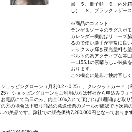
書 ５、冊子類 ６、内外箱
し） ８、ブラックレザース
※商品のコメント
ランゲ＆ゾーネのラグスポモ
カレンダー機能はリューズ脇
るので使い勝手が非常に良い
デックスが輝き夜光塗料も塗
ベルトの為アクティブな雰囲
ーL155.1の素晴らしい装
おります。
この機会に是非ご検討宜しく
ショッピングローン（月利0.2～0.25）、クレジットカード
0.25） ショッピングローンをご利用の方は弊社から申込みフ
：お電話にて当日のみ、内金10%入れて頂ければ1週間ほど取
方の方の場合は下取り商品の発送伝票のメールが確認でき次第
の美品です。弊社での販売価格7,280,000円となっておりま
！
er.com/D184i9OKmE