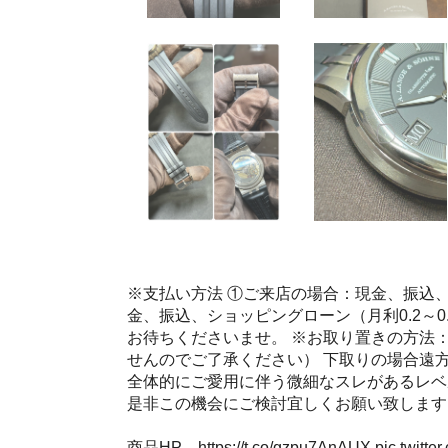
※支払い方法 ①ご来店の場合：現金、振込、
金、振込、ショッピングローン（月利0.2～
お待ちくださいませ。 ※お取り置きの方法
せんのでご了承ください） 下取りの場合遠
全体的にご愛用に伴う微細なスレがあるレベル
是非この機会にご検討宜しくお願い致します
商品HP→
https://t.co/gzpu7AnAUX
pic.twitt