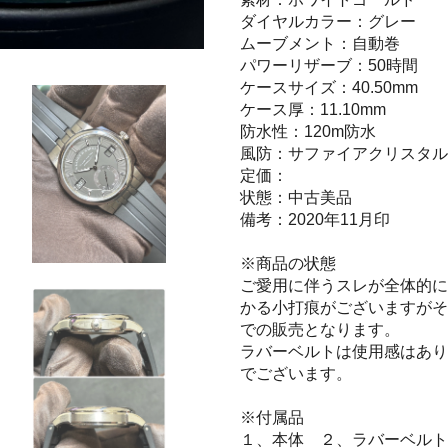
ダイヤルカラー：グレー
ムーブメント：自動巻
パワーリザーブ：50時間
ケースサイズ：40.50mm
ケース厚：11.10mm
防水性：120m防水
風防：サファイアクリスタル
定価：
状態：中古美品
備考：2020年11月印
※商品の状態
ご愛用に伴うスレが全体的に
かる小打痕がございますがそ
での販売となります。
ラバーベルトは使用感はあり
でございます。
※付属品
１、本体 ２、ラバーベルト(