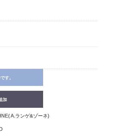
中です。
追加
NE( A.ランゲ&ゾーネ)
D