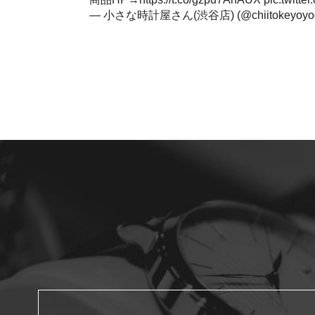
— 小さな時計屋さん(渋谷店) (@chiitokeyoyo