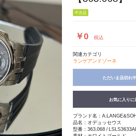
中古品
￥0
税込
関連カテゴリ
ランゲアンドゾーネ
ただいま品切れ
お気に入りに
ブランド名：A.LANGE&SOH
品名：オデュッセウス
型番：363.068 / LSLS3633A
素材：ホワイトゴールド