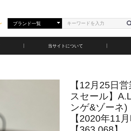
覧
当サイトについて
【12月25日
スセール】A.LA
ンゲ&ゾーネ
【2020年1
【363.068】