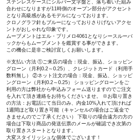
ステンレスケースにシルバー文字盤と、落ち着いた組み
合わせになりますが11時側のオープン部分がアクセント
となり高級感があるモデルになっております。
クロノグラフ針もブルーになっておりさりげないアクセ
ントがおしゃれな印象です。
ムーブメントはエル・プリメロ4061となりシースルーバ
ックからもムーブメントを鑑賞する事ができます。
この機会に是非ご検討宜しくお願いします。
※支払い方法 ①ご来店の場合：現金、振込、ショッピン
グローン（月利0.2～0.25）、クレジットカード（利用手
数料無し） ②ネット注文の場合：現金、振込、ショッピ
ングローン（月利0.2～0.25） ショッピングローンをご
利用の方は弊社から申込みフォーム送りますのでご注文
を入れて頂き連絡をお待ちくださいませ。 ※お取り置き
の方法：お電話にて当日のみ、内金10%入れて頂ければ
1週間ほど取り置き可能（キャンセルの場合はご返金で
きませんのでご了承ください） 下取りの場合遠方の方の
場合は下取り商品の発送伝票のメールが確認でき次第の
取り置きスタートとなります。
大変スタイリッシュな個体でございます！