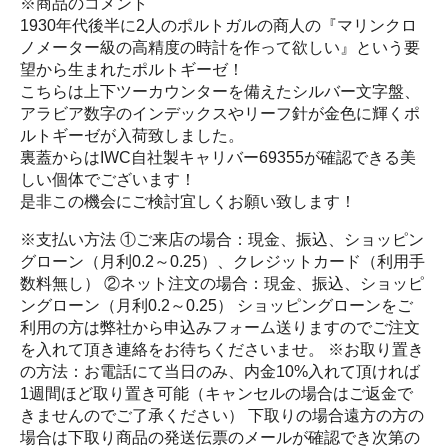
※商品のコメント
1930年代後半に2人のポルトガルの商人の『マリンクロ
ノメーター級の高精度の時計を作って欲しい』という要
望から生まれたポルトギーゼ！
こちらは上下ツーカウンターを備えたシルバー文字盤、
アラビア数字のインデックスやリーフ針が金色に輝くポ
ルトギーゼが入荷致しました。
裏蓋からはIWC自社製キャリバー69355が確認できる美
しい個体でございます！
是非この機会にご検討宜しくお願い致します！
※支払い方法 ①ご来店の場合：現金、振込、ショッピン
グローン（月利0.2～0.25）、クレジットカード（利用手
数料無し） ②ネット注文の場合：現金、振込、ショッピ
ングローン（月利0.2～0.25） ショッピングローンをご
利用の方は弊社から申込みフォーム送りますのでご注文
を入れて頂き連絡をお待ちくださいませ。 ※お取り置き
の方法：お電話にて当日のみ、内金10%入れて頂ければ
1週間ほど取り置き可能（キャンセルの場合はご返金で
きませんのでご了承ください） 下取りの場合遠方の方の
場合は下取り商品の発送伝票のメールが確認でき次第の