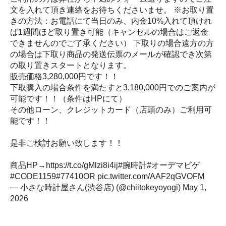
文を入れて頂き連絡をお待ちくださいませ。 ※お取り置
きの方法：お電話にて当日のみ、内金10%入れて頂けれ
ば1週間ほど取り置き可能（キャンセルの場合はご返金
できませんのでご了承ください） 下取りの場合遠方の方
の場合は下取り商品の発送伝票のメールが確認でき次第
の取り置きスタートとなります。
販売価格3,280,000円です！！
下取購入の場合条件を満たすと3,180,000円でのご案内が
可能です！！（条件はHPにて）
その他ローン、クレジットカード（店頭のみ）ご利用可
能です！！
是非ご検討お願い致します！！
商品HP→
https://t.co/gMlzi8i4ij
#腕時計
#オーデマピゲ
#CODE1159
#77410OR
pic.twitter.com/AAF2qGVOFM
— 小さな時計屋さん(渋谷店) (@chiitokeyoyogi)
May 1,
2026