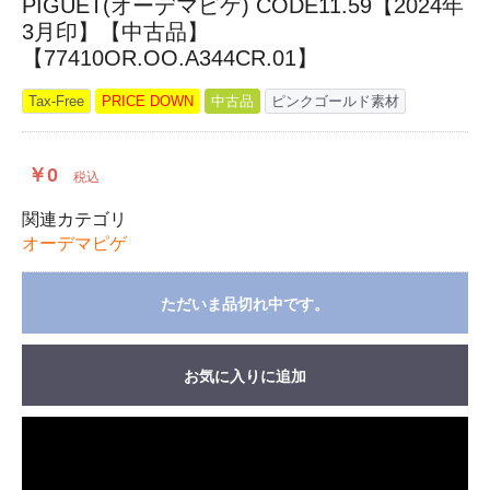
PIGUET(オーデマピゲ) CODE11.59【2024年
3月印】【中古品】
【77410OR.OO.A344CR.01】
Tax-Free
PRICE DOWN
中古品
ピンクゴールド素材
￥0
税込
関連カテゴリ
オーデマピゲ
ただいま品切れ中です。
お気に入りに追加