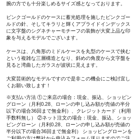
腕の方でも十分楽しめるサイズ感となっております。
ピンクゴールドのケースに蓄光処理を施したピンクゴー
ルドの針、そしてキラリと輝くアプライドインデックス
に文字盤のシグネチャーモチーフの装飾が大変上品な印
象を与えるモデルでございます。
ケースは、八角形のミドルケースを丸型のケースで挟む
という複雑な三層構造となり、斜めの角度から文字盤を
見ると湾曲したガラスが波状に見えます。
大変芸術的なモデルですので是非この機会にご検討宜し
くお願い致します！
※支払い方法 ①ご来店の場合：現金、振込、ショッピン
グローン（月利0.28、ローンの申し込み額が売値の半分
以下の場合36回まで無金利）、クレジットカード（利用
手数料無し） ②ネット注文の場合：現金、振込、ショッ
ピングローン（月利0.28、ローンの申し込み額が売値の
半分以下の場合36回まで無金利） ショッピングローンを
ご利用の方は弊社から申込みフォーム送りますのでご注