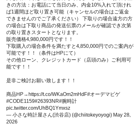
きの方法：お電話にて当日のみ、内金10%入れて頂けれ
ば1週間ほど取り置き可能（キャンセルの場合はご返金
できませんのでご了承ください） 下取りの場合遠方の方
の場合は下取り商品の発送伝票のメールが確認でき次第
の取り置きスタートとなります。
販売価格4,980,000円です！！
下取購入の場合条件を満たすと4,850,000円でのご案内が
可能です！！（条件はHPにて）
その他ローン、クレジットカード（店頭のみ）ご利用可
能です！！
是非ご検討お願い致します！！
商品HP→
https://t.co/WKaOm2mHdF
#オーデマピゲ
#CODE1159
#26393NR
#腕時計
pic.twitter.com/UhBQ1Ymxsz
— 小さな時計屋さん(渋谷店) (@chiitokeyoyogi)
May 28,
2026