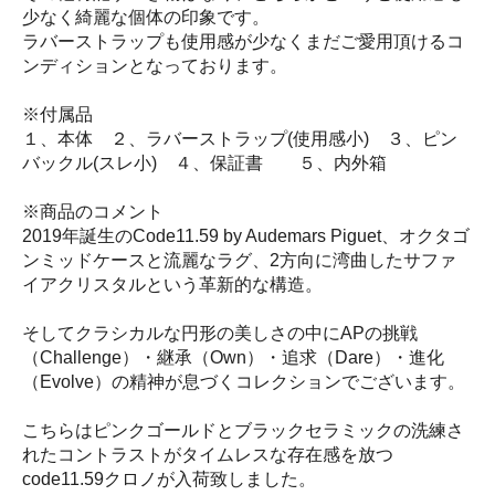
少なく綺麗な個体の印象です。
ラバーストラップも使用感が少なくまだご愛用頂けるコ
ンディションとなっております。
※付属品
１、本体 ２、ラバーストラップ(使用感小) ３、ピン
バックル(スレ小) ４、保証書 ５、内外箱
※商品のコメント
2019年誕生のCode11.59 by Audemars Piguet、オクタゴ
ンミッドケースと流麗なラグ、2方向に湾曲したサファ
イアクリスタルという革新的な構造。
そしてクラシカルな円形の美しさの中にAPの挑戦
（Challenge）・継承（Own）・追求（Dare）・進化
（Evolve）の精神が息づくコレクションでございます。
こちらはピンクゴールドとブラックセラミックの洗練さ
れたコントラストがタイムレスな存在感を放つ
code11.59クロノが入荷致しました。