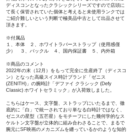
ディスコンとなったクラシックシリーズですので店頭に
て長く保管されていた個体と考えると未使用ランクでは
ご紹介難しいという判断で極美品中古として出品させて
頂きます。
※付属品
１、本体 ２、ホワイトラバーストラップ（使用感僅
少） ３、バックル ４、国内保証書 ５、内外箱
※商品のコメント
2022年の末（12月）をもって完全に生産終了（ディスコ
ン）となった高級スイス時計ブランド「ゼニス
(ZENITH)」の腕時計「デファイ クラシック (Defy
Classic) ホワイトセラミック」が入荷致しました。
こちらはケース、文字盤、ストラップにいたるまで、徹
底的に「白」で統一されており単なる白時計ではなく、
ゼニスの星型（五芒星）をモチーフにした幾何学的なス
ケルトン文字盤が立体的に組み合わさることで、まるで
腕元にSF映画のメカニズムを纏っているかのような知的