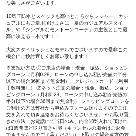
な美しさがございます。
10気圧防水とスペックも高いところからレジャー、カジ
ュアルにもご愛用頂けまさに「夏のカジュアルスタイ
ル」や「シンプルなモノトーンコーデ」の主役として最
高に映える一本です！！
大変スタイリッシュなモデルでございますので是非この
機会にご検討宜しくお願い致します！！
※支払い方法 ①ご来店の場合：現金、振込、ショッピン
グローン（月利0.28、ローンの申し込み額が売値の半分
以下の場合36回まで無金利）、クレジットカード（利用
手数料無し） ②ネット注文の場合：現金、振込、ショッ
ピングローン（月利0.28、ローンの申し込み額が売値の
半分以下の場合36回まで無金利） ショッピングローンを
ご利用の方は弊社から申込みフォーム送りますのでご注
文を入れて頂き連絡をお待ちくださいませ。 ※お取り置
きの方法：お電話にて当日のみ、内金10%入れて頂けれ
ば1週間ほど取り置き可能（キャンセルの場合はご返金
できませんのでご了承ください） 下取りの場合遠方の方