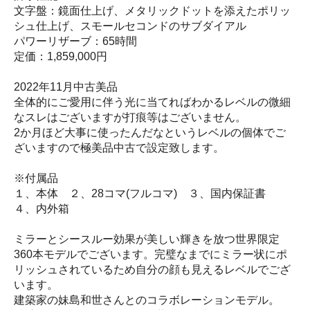
文字盤：鏡面仕上げ、メタリックドットを添えたポリッ
シュ仕上げ、スモールセコンドのサブダイアル
パワーリザーブ：65時間
定価：1,859,000円
2022年11月中古美品
全体的にご愛用に伴う光に当てればわかるレベルの微細
なスレはございますが打痕等はございません。
2か月ほど大事に使ったんだなというレベルの個体でご
ざいますので極美品中古で設定致します。
※付属品
１、本体 ２、28コマ(フルコマ) ３、国内保証書
４、内外箱
ミラーとシースルー効果が美しい輝きを放つ世界限定
360本モデルでございます。完璧なまでにミラー状にポ
リッシュされているため自分の顔も見えるレベルでござ
います。
建築家の妹島和世さんとのコラボレーションモデル。