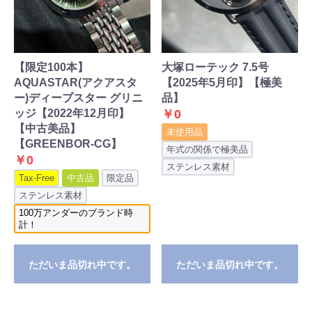
【限定100本】
大塚ローテック 7.5号
AQUASTAR(アクアスタ
【2025年5月印】【極美
ー)ディープスター グリニ
品】
ッジ【2022年12月印】
￥0
【中古美品】
未使用品
【GREENBOR-CG】
年式の関係で極美品
￥0
ステンレス素材
Tax-Free
中古品
限定品
ステンレス素材
100万アンダーのブランド時
計！
ただいま品切れ中です。
ただいま品切れ中です。