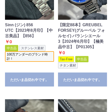
Sinn (ジン) 856
【限定88本】GREUBEL
UTC【2023年8月印】【中
FORSEY(グルーベル フォ
古美品】【856】
ルセイ) バランシエール
￥0
3【2024年6月印】【極美
品中古】【P01305】
中古品
ステンレス素材
￥0
100万アンダーのブランド時
計！
Tax-Free
中古品
チタン素材
ただいま品切れ中です。
ただいま品切れ中です。