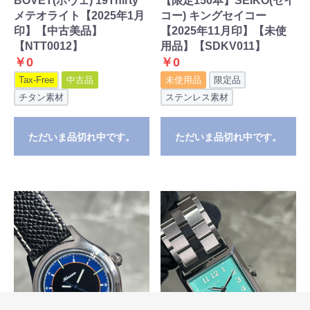
BOVET(ボヴェ) 19Thirty
【限定150本】SEIKO(セイ
メテオライト【2025年1月
コー) キングセイコー
印】【中古美品】
【2025年11月印】【未使
【NTT0012】
用品】【SDKV011】
￥0
￥0
Tax-Free
中古品
未使用品
限定品
チタン素材
ステンレス素材
ただいま品切れ中です。
ただいま品切れ中です。