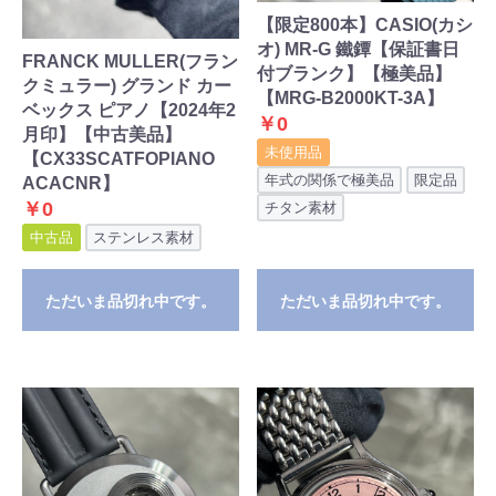
【限定800本】CASIO(カシ
オ) MR-G 鐵鐔【保証書日
FRANCK MULLER(フラン
付ブランク】【極美品】
クミュラー) グランド カー
【MRG-B2000KT-3A】
ベックス ピアノ【2024年2
￥0
月印】【中古美品】
未使用品
【CX33SCATFOPIANO
年式の関係で極美品
限定品
ACACNR】
￥0
チタン素材
中古品
ステンレス素材
ただいま品切れ中です。
ただいま品切れ中です。