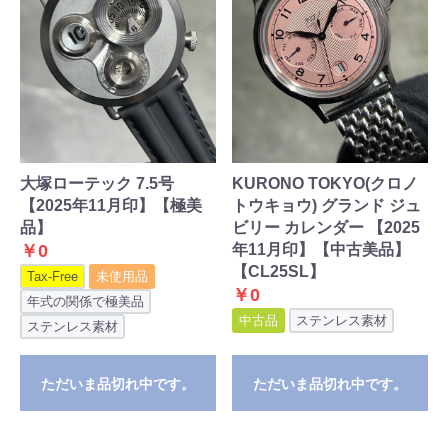
大塚ローテック 7.5号
KURONO TOKYO(クロノ
【2025年11月印】【極美
トウキョウ) グランド ジュ
品】
ビリー カレンダー 【2025
￥0
年11月印】【中古美品】
【CL25SL】
Tax-Free
未使用品
￥0
年式の関係で極美品
中古品
ステンレス素材
ステンレス素材
ただいま品切れ中です。
ただいま品切れ中です。