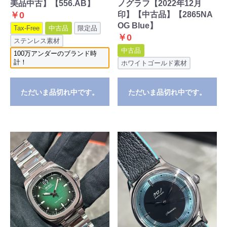
美品中古】【556.AB】
ノグラフ【2022年12月
￥0
印】【中古品】【2865NA
OG Blue】
Tax-Free
中古品
限定品
￥0
ステンレス素材
中古品
100万アンダーのブランド時
計！
ホワイトゴールド素材
ただいま品切れ中です。
ただいま品切れ中です。