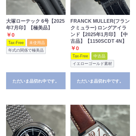
大塚ローテック 6号【2025
FRANCK MULLER(フラン
年7月印】【極美品】
クミュラー) ロングアイラ
￥0
ンド【2025年1月印】【中
古品】【1150SCDT 4N】
Tax-Free
未使用品
￥0
年式の関係で極美品
Tax-Free
中古品
イエローゴールド素材
ただいま品切れ中です。
ただいま品切れ中です。