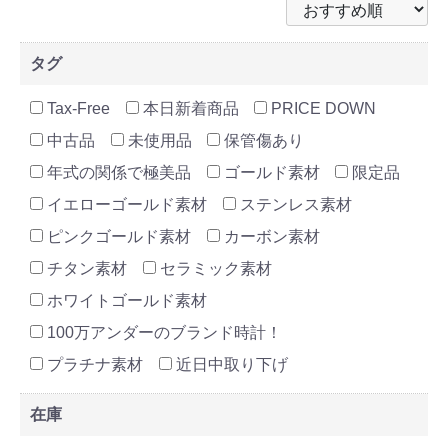
タグ
Tax-Free
本日新着商品
PRICE DOWN
中古品
未使用品
保管傷あり
年式の関係で極美品
ゴールド素材
限定品
イエローゴールド素材
ステンレス素材
ピンクゴールド素材
カーボン素材
チタン素材
セラミック素材
ホワイトゴールド素材
100万アンダーのブランド時計！
プラチナ素材
近日中取り下げ
在庫