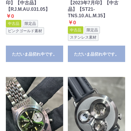
印】【中古品】
【2023年7月印】【中古
【RJ.M.AU.031.05】
品】【ST21-
￥0
TNS.10.AL.M.35】
￥0
中古品
限定品
中古品
限定品
ピンクゴールド素材
ステンレス素材
ただいま品切れ中です。
ただいま品切れ中です。