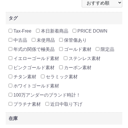
タグ
Tax-Free
本日新着商品
PRICE DOWN
中古品
未使用品
保管傷あり
年式の関係で極美品
ゴールド素材
限定品
イエローゴールド素材
ステンレス素材
ピンクゴールド素材
カーボン素材
チタン素材
セラミック素材
ホワイトゴールド素材
100万アンダーのブランド時計！
プラチナ素材
近日中取り下げ
在庫