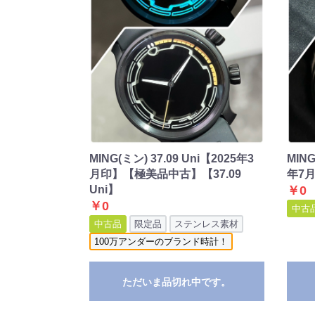
MING(ミン) 37.09 Uni【2025年3
MIN
月印】【極美品中古】【37.09
年7月
Uni】
￥0
￥0
中古
中古品
限定品
ステンレス素材
100万アンダーのブランド時計！
ただいま品切れ中です。