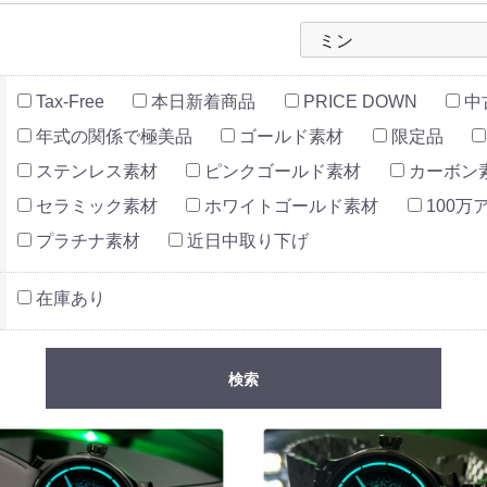
Tax-Free
本日新着商品
PRICE DOWN
中
年式の関係で極美品
ゴールド素材
限定品
ステンレス素材
ピンクゴールド素材
カーボン
セラミック素材
ホワイトゴールド素材
100
プラチナ素材
近日中取り下げ
在庫あり
検索