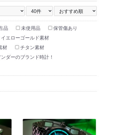
古品
未使用品
保管傷あり
イエローゴールド素材
素材
チタン素材
万アンダーのブランド時計！