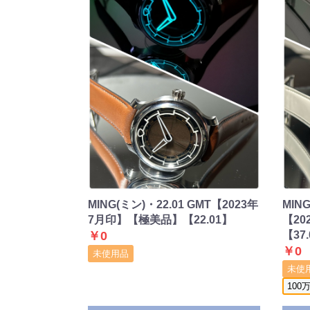
MING(ミン)・22.01 GMT【2023年
MIN
7月印】【極美品】【22.01】
【20
￥0
【37
￥0
未使用品
未使
10