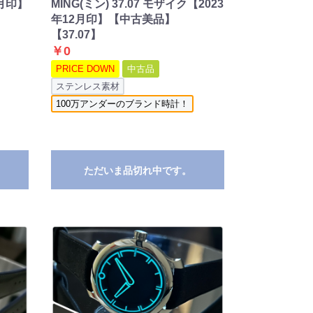
MING(ミン) 37.07 モザイク【2023
2月印】
年12月印】【中古美品】
【37.07】
￥0
PRICE DOWN
中古品
ステンレス素材
100万アンダーのブランド時計！
ただいま品切れ中です。