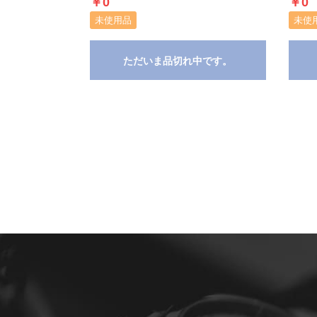
￥0
￥0
未使用品
未使
ただいま品切れ中です。